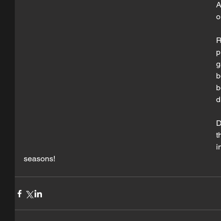
A
o
R
p
g
b
b
d
D
t
i
seasons!