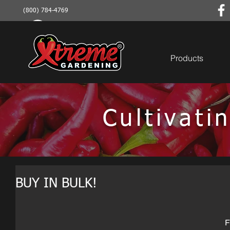
(800) 784-4769
Products
Cultivat
BUY IN BULK!
F